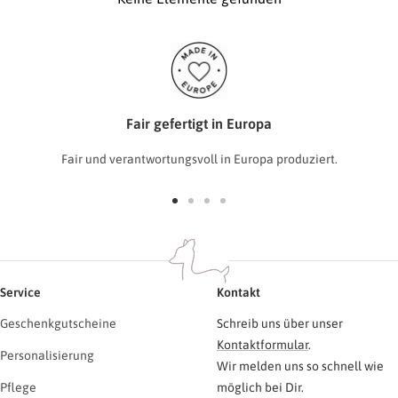
Fair gefertigt in Europa
Fair und verantwortungsvoll in Europa produziert.
Zur
Zur
Zur
Zur
Slide
Slide
Slide
Slide
1
2
3
4
gehen
gehen
gehen
gehen
Service
Kontakt
Geschenkgutscheine
Schreib uns über unser
Kontaktformular
.
Personalisierung
Wir melden uns so schnell wie
Pflege
möglich bei Dir.