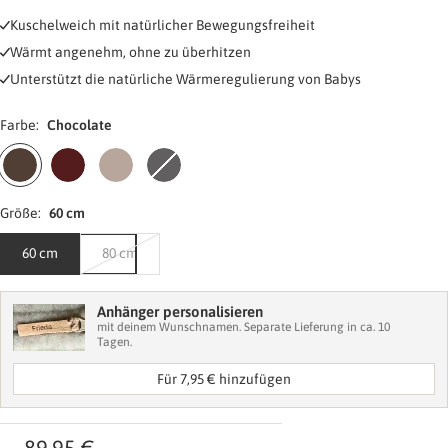
Kuschelweich mit natürlicher Bewegungsfreiheit
Wärmt angenehm, ohne zu überhitzen
Unterstützt die natürliche Wärmeregulierung von Babys
Farbe:
Chocolate
Chocolate
Burgundy
Greige
Grey
Größe:
60 cm
60 cm
80 cm
Anhänger personalisieren
mit deinem Wunschnamen. Separate Lieferung in ca. 10
Tagen.
Für 7,95 € hinzufügen
Material wählen
Angebotspreis
89,95 €