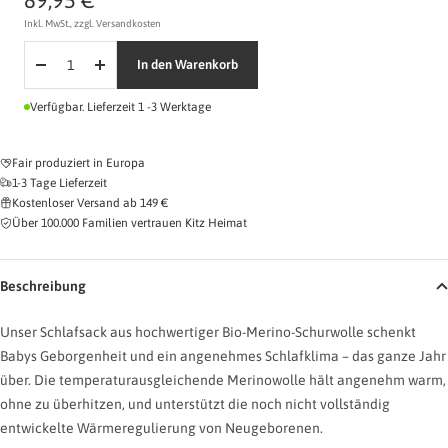
Inkl. MwSt., zzgl. Versandkosten
In den Warenkorb
Menge
Menge
verringern
erhöhen
Verfügbar. Lieferzeit 1 -3 Werktage
Naturleder
Kunstleder
Fair produziert in Europa
1-3 Tage Lieferzeit
Kostenloser Versand ab 149 €
Name eingeben
Über 100.000 Familien vertrauen Kitz Heimat
0/
Beschreibung
Symbol wählen (optional)
Unser Schlafsack aus hochwertiger Bio-Merino-Schurwolle schenkt
Babys Geborgenheit und ein angenehmes Schlafklima – das ganze Jahr
Ohne
Sonne
Herz
Stern
Mond
über. Die temperaturausgleichende Merinowolle hält angenehm warm,
ohne zu überhitzen, und unterstützt die noch nicht vollständig
Vorschau
entwickelte Wärmeregulierung von Neugeborenen.