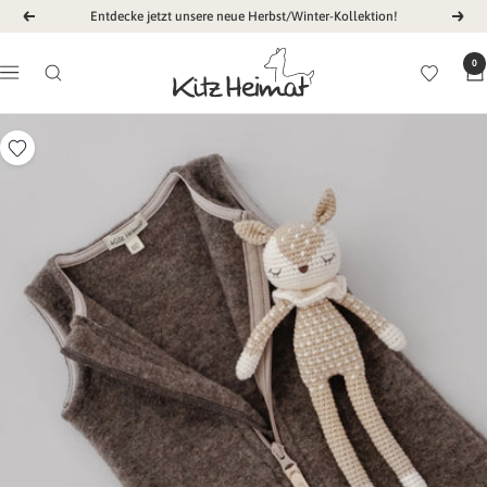
Direkt
Entdecke jetzt unsere neue Herbst/Winter-Kollektion!
Zurück
Weit
zum
Kitz
Inhalt
0
Navigation
Heimat