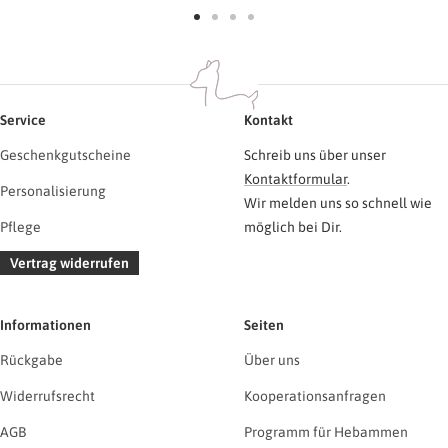
Zur
Zur
Zur
Zur
Slide
Slide
Slide
Slide
1
2
3
4
gehen
gehen
gehen
gehen
Service
Kontakt
Geschenkgutscheine
Schreib uns über unser
Kontaktformular
.
Personalisierung
Wir melden uns so schnell wie
Pflege
möglich bei Dir.
Vertrag widerrufen
Informationen
Seiten
Rückgabe
Über uns
Widerrufsrecht
Kooperationsanfragen
AGB
Programm für Hebammen