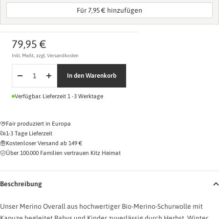
Für 7,95 € hinzufügen
Material wählen
Angebotspreis
79,95 €
Inkl. MwSt., zzgl. Versandkosten
In den Warenkorb
Menge
Menge
verringern
erhöhen
Verfügbar. Lieferzeit 1 -3 Werktage
Naturleder
Kunstleder
Fair produziert in Europa
1-3 Tage Lieferzeit
Kostenloser Versand ab 149 €
Name eingeben
Über 100.000 Familien vertrauen Kitz Heimat
0/
Beschreibung
Symbol wählen (optional)
Unser Merino Overall aus hochwertiger Bio-Merino-Schurwolle mit
Kapuze begleitet Babys und Kinder zuverlässig durch Herbst, Winter