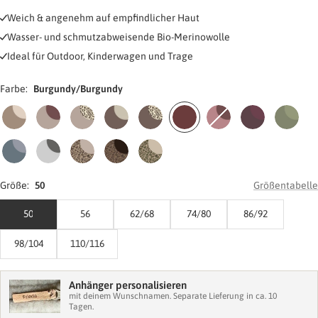
Weich & angenehm auf empfindlicher Haut
Wasser- und schmutzabweisende Bio-Merinowolle
Ideal für Outdoor, Kinderwagen und Trage
Farbe:
Burgundy/Burgundy
Greige/Nude
Greige/Light
Greige/Leo
Chocolate/Nude
Chocolate/Leo
Burgundy/Burgundy
Cloudy
Plum/Light
Frost
Plum
Rose/Rose
Plum
Green/Gr
Cloudy
Sky
Leo
Leo
Leo/Khaki
Blue/Blue
Grey/Grey
Beige/Nude
Coffee/Nude
Größe:
50
Größentabelle
50
56
62/68
74/80
86/92
98/104
110/116
Anhänger personalisieren
mit deinem Wunschnamen. Separate Lieferung in ca. 10
Tagen.