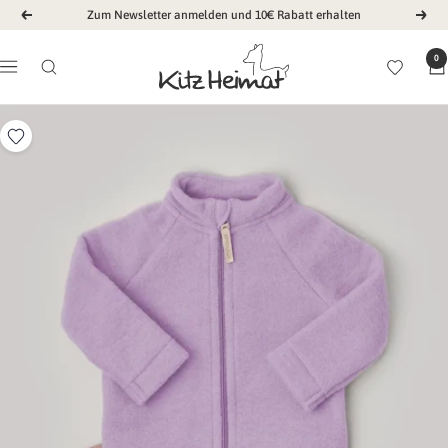
Direkt
Zum Newsletter anmelden und 10€ Rabatt erhalten
Zurück
Weit
zum
Kitz
Inhalt
0
Navigation
Heimat