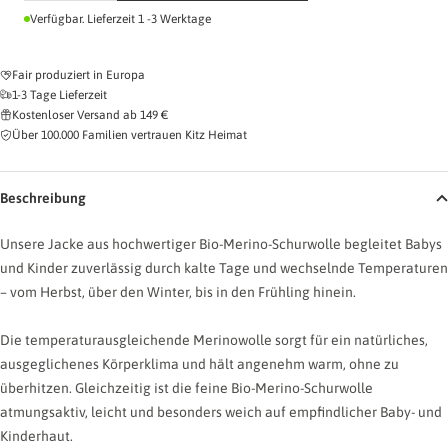
verringern
erhöhen
Verfügbar. Lieferzeit 1 -3 Werktage
Naturleder
Kunstleder
Fair produziert in Europa
1-3 Tage Lieferzeit
Kostenloser Versand ab 149 €
Name eingeben
Über 100.000 Familien vertrauen Kitz Heimat
0/
Beschreibung
Symbol wählen (optional)
Unsere Jacke aus hochwertiger Bio-Merino-Schurwolle begleitet Babys
und Kinder zuverlässig durch kalte Tage und wechselnde Temperaturen
Ohne
Sonne
Herz
Stern
Mond
– vom Herbst, über den Winter, bis in den Frühling hinein.
Vorschau
Die temperaturausgleichende Merinowolle sorgt für ein natürliches,
Naturleder
ausgeglichenes Körperklima und hält angenehm warm, ohne zu
überhitzen. Gleichzeitig ist die feine Bio-Merino-Schurwolle
atmungsaktiv, leicht und besonders weich auf empfindlicher Baby- und
Kinderhaut.