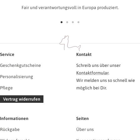
Fair und verantwortungsvoll in Europa produziert.
Zur
Zur
Zur
Zur
Slide
Slide
Slide
Slide
1
2
3
4
gehen
gehen
gehen
gehen
Service
Kontakt
Geschenkgutscheine
Schreib uns über unser
Kontaktformular
.
Personalisierung
Wir melden uns so schnell wie
Pflege
möglich bei Dir.
Vertrag widerrufen
Informationen
Seiten
Rückgabe
Über uns