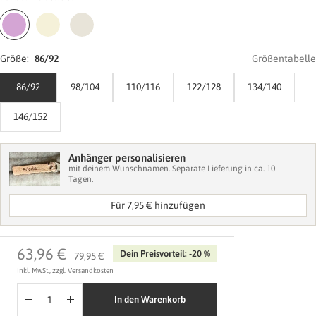
Lavender
Butter
Nude
Yellow
Größe:
86/92
Größentabelle
86/92
98/104
110/116
122/128
134/140
146/152
Anhänger personalisieren
mit deinem Wunschnamen. Separate Lieferung in ca. 10
Tagen.
Für 7,95 € hinzufügen
Material wählen
Angebotspreis
63,96 €
Dein Preisvorteil: -20 %
Regulärer
79,95 €
Preis
Inkl. MwSt., zzgl. Versandkosten
In den Warenkorb
Menge
Menge