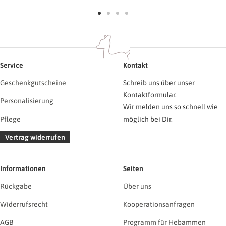
Zur
Zur
Zur
Zur
Slide
Slide
Slide
Slide
1
2
3
4
gehen
gehen
gehen
gehen
Service
Kontakt
Geschenkgutscheine
Schreib uns über unser
Kontaktformular
.
Personalisierung
Wir melden uns so schnell wie
Pflege
möglich bei Dir.
Vertrag widerrufen
Informationen
Seiten
Rückgabe
Über uns
Widerrufsrecht
Kooperationsanfragen
AGB
Programm für Hebammen