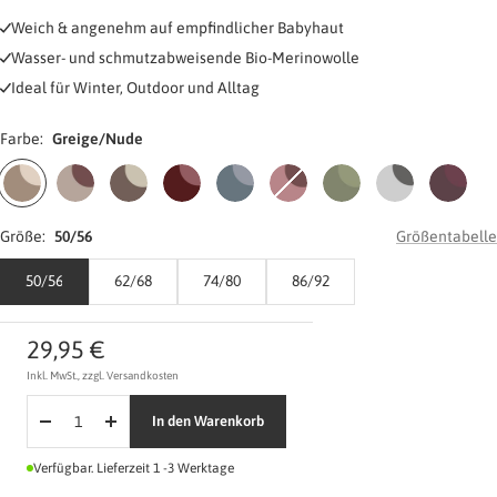
Weich & angenehm auf empfindlicher Babyhaut
Wasser- und schmutzabweisende Bio-Merinowolle
Ideal für Winter, Outdoor und Alltag
Farbe:
Greige/Nude
Greige/Nude
Greige/Light
Chocolate/Nude
Burgundy/Burgundy
Cloudy
Cloudy
Frost
Sky
Plum/Lig
Plum
Blue/Blue
Rose/Rose
Green/Green
Grey/Grey
Plum
Größe:
50/56
Größentabelle
50/56
62/68
74/80
86/92
Angebotspreis
29,95 €
Inkl. MwSt., zzgl. Versandkosten
In den Warenkorb
Menge
Menge
verringern
erhöhen
Verfügbar. Lieferzeit 1 -3 Werktage