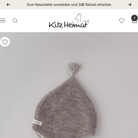
Direkt
Zum Newsletter anmelden und 10€ Rabatt erhalten
Zurück
Weit
zum
Kitz
Inhalt
0
Navigation
Heimat